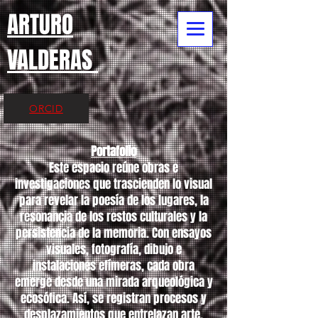
ARTURO
VALDERAS
ORCID
Portafolio
Este espacio reúne obras e
investigaciones que trascienden lo visual
para revelar la poesía de los lugares, la
resonancia de los restos culturales y la
persistencia de la memoria. Con ensayos
visuales, fotografía, dibujo e
instalaciones efímeras, cada obra
emerge desde una mirada arqueológica y
ecosófica. Así, se registran procesos y
desplazamientos que entrelazan arte,