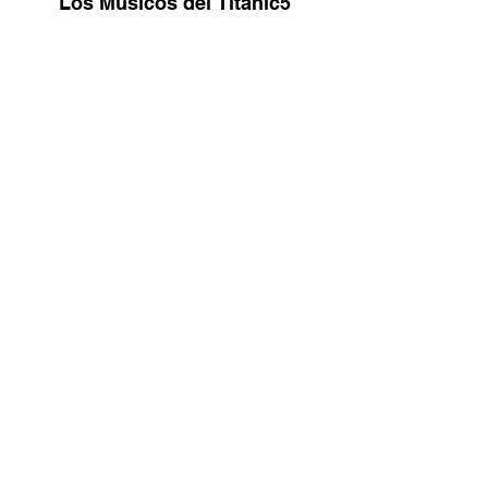
Los Músicos del Titanic5
Los Músicos del Titanic 6